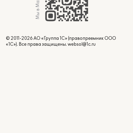
Мы в Max
© 2011-2026 АО «Группа 1С» (правопреемник ООО
«1С»). Все права защищены.
websol@1c.ru