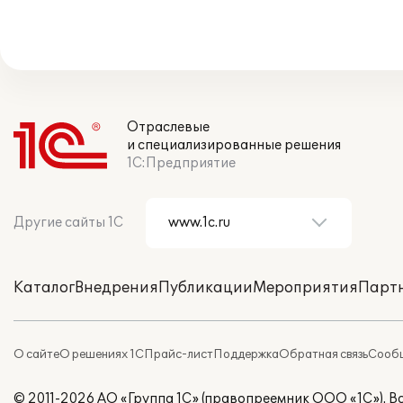
Отраслевые
и специализированные решения
1С:Предприятие
Другие сайты 1С
Каталог
Внедрения
Публикации
Мероприятия
Парт
О сайте
О решениях 1С
Прайс-лист
Поддержка
Обратная связь
Сообщ
© 2011-2026 АО «Группа 1С» (правопреемник ООО «1С»). 