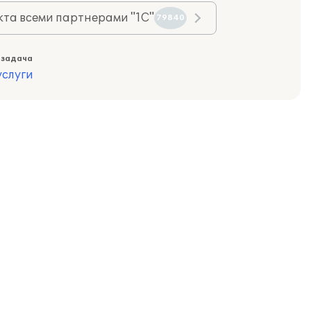
та всеми партнерами "1С"
79840
 задача
слуги