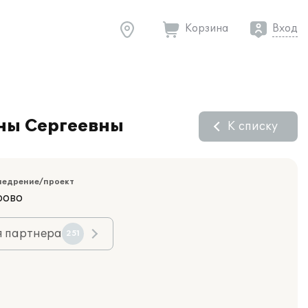
Корзина
Вход
аны Сергеевны
К списку
недрение/проект
рово
я партнера
251