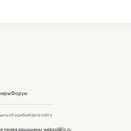
неры
Форум
ить об ошибке
Карта сайта
Все права защищены.
websol@1c.ru