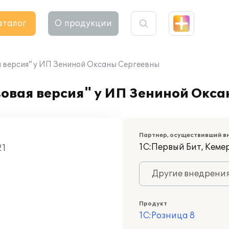
аталог
О продукции
я версия" у ИП Зениной Оксаны Сергеевны
зовая версия" у ИП Зениной Окс
Партнер, осуществивший в
1С:Первый Бит, Кеме
21
Другие внедрени
Продукт
1С:Розница 8