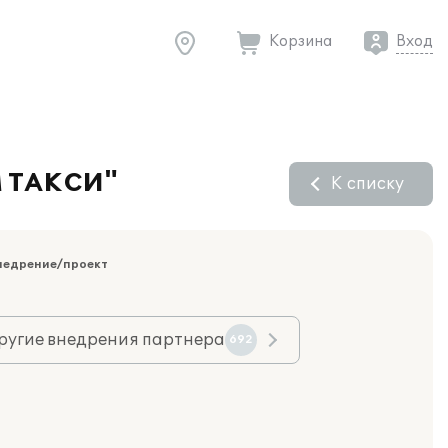
Корзина
Вход
М ТАКСИ"
К списку
недрение/проект
ругие внедрения партнера
692