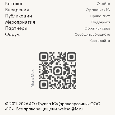
Каталог
О сайте
Внедрения
О решениях 1С
Публикации
Прайс-лист
Мероприятия
Поддержка
Партнеры
Обратная связь
Форум
Сообщить об ошибке
Карта сайта
Мы в Max
© 2011-2026 АО «Группа 1С» (правопреемник ООО
«1С»). Все права защищены.
websol@1c.ru