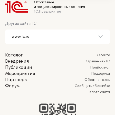
Отраслевые
и специализированные решения
1С:Предприятие
Другие сайты 1С
Каталог
О сайте
Внедрения
О решениях 1С
Публикации
Прайс-лист
Мероприятия
Поддержка
Партнеры
Обратная связь
Форум
Сообщить об ошибке
Карта сайта