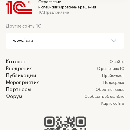
Отраслевые
и специализированные решения
1С:Предприятие
Другие сайты 1С
Каталог
О сайте
Внедрения
О решениях 1С
Публикации
Прайс-лист
Мероприятия
Поддержка
Партнеры
Обратная связь
Форум
Сообщить об ошибке
Карта сайта