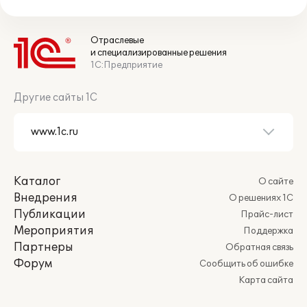
Отраслевые
и специализированные решения
1С:Предприятие
Другие сайты 1С
Каталог
О сайте
Внедрения
О решениях 1С
Публикации
Прайс-лист
Мероприятия
Поддержка
Партнеры
Обратная связь
Форум
Сообщить об ошибке
Карта сайта