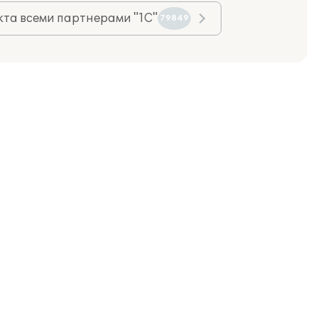
та всеми партнерами "1С"
79849