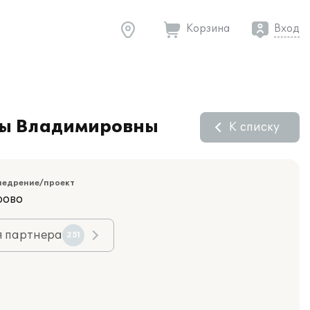
Корзина
Вход
ены Владимировны
К списку
недрение/проект
рово
я партнера
251