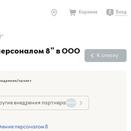
Корзина
Вход
1"
персоналом 8" в ООО
К списку
недрение/проект
ругие внедрения партнера
1458
ление персоналом 8