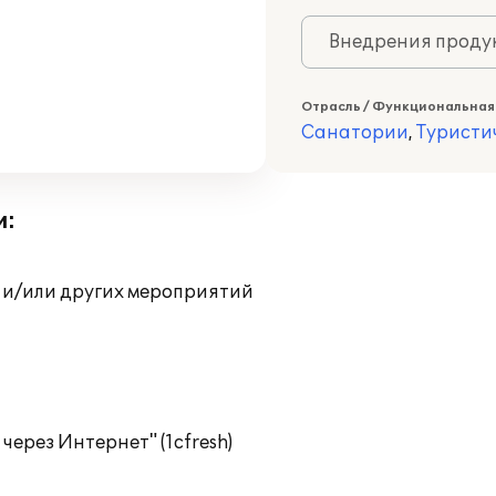
Внедрения продук
Отрасль / Функциональная
Санатории
,
Туристи
и:
 и/или других мероприятий
ерез Интернет" (1cfresh)