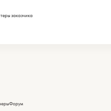
ютеры заказчика
неры
Форум