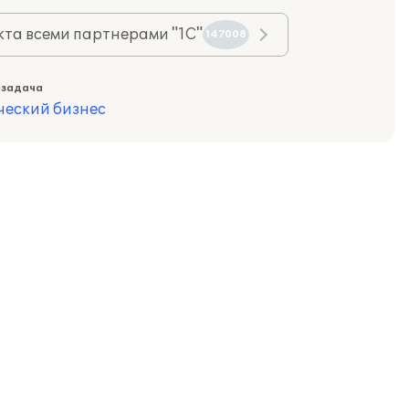
та всеми партнерами "1С"
147008
 задача
ческий бизнес