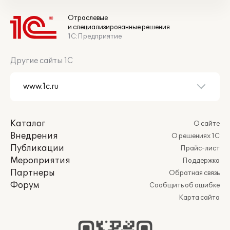
Отраслевые
и специализированные решения
1С:Предприятие
Другие сайты 1С
Каталог
О сайте
Внедрения
О решениях 1С
Публикации
Прайс-лист
Мероприятия
Поддержка
Партнеры
Обратная связь
Форум
Сообщить об ошибке
Карта сайта