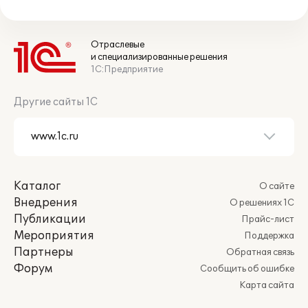
Отраслевые
и специализированные решения
1С:Предприятие
Другие сайты 1С
Каталог
О сайте
Внедрения
О решениях 1С
Публикации
Прайс-лист
Мероприятия
Поддержка
Партнеры
Обратная связь
Форум
Сообщить об ошибке
Карта сайта