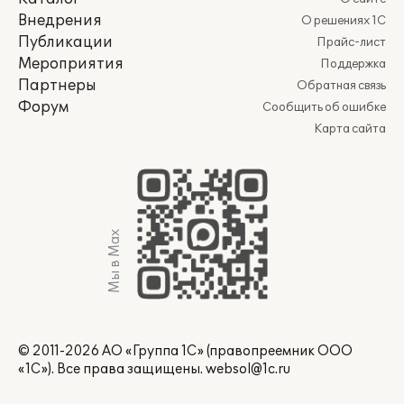
Внедрения
О решениях 1С
Публикации
Прайс-лист
Мероприятия
Поддержка
Партнеры
Обратная связь
Форум
Сообщить об ошибке
Карта сайта
Мы в Max
© 2011-2026 АО «Группа 1С» (правопреемник ООО
«1С»). Все права защищены.
websol@1c.ru