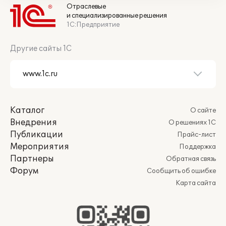
Отраслевые
и специализированные решения
1С:Предприятие
Другие сайты 1С
Каталог
О сайте
Внедрения
О решениях 1С
Публикации
Прайс-лист
Мероприятия
Поддержка
Партнеры
Обратная связь
Форум
Сообщить об ошибке
Карта сайта