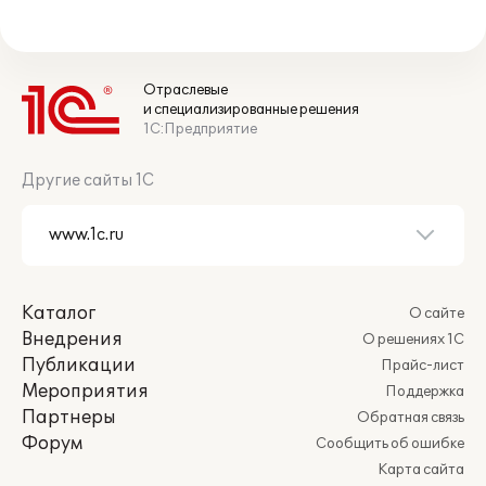
Отраслевые
и специализированные решения
1С:Предприятие
Другие сайты 1С
Каталог
О сайте
Внедрения
О решениях 1С
Публикации
Прайс-лист
Мероприятия
Поддержка
Партнеры
Обратная связь
Форум
Сообщить об ошибке
Карта сайта