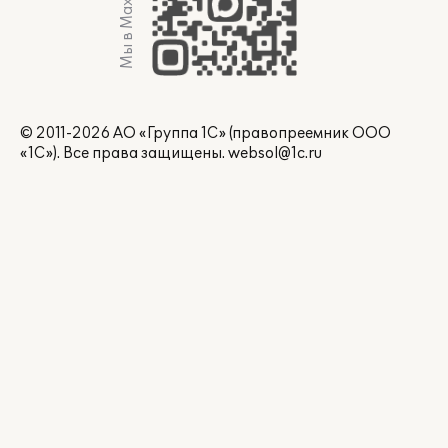
Мы в Max
© 2011-2026 АО «Группа 1С» (правопреемник ООО
«1С»). Все права защищены.
websol@1c.ru