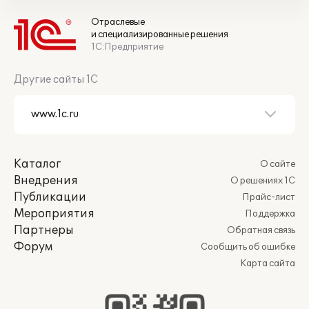
Отраслевые
и специализированные решения
1С:Предприятие
Другие сайты 1С
Каталог
О сайте
Внедрения
О решениях 1С
Публикации
Прайс-лист
Мероприятия
Поддержка
Партнеры
Обратная связь
Форум
Сообщить об ошибке
Карта сайта