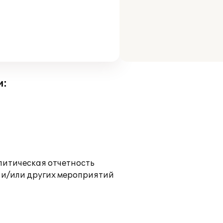
и:
литическая отчетность
 и/или других мероприятий