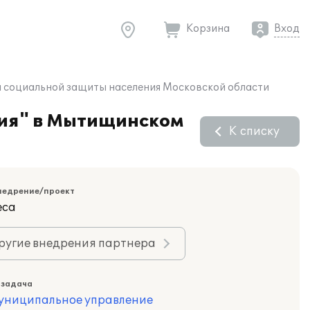
Корзина
Вход
 социальной защиты населения Московской области
ния" в Мытищинском
К списку
недрение/проект
еса
ругие внедрения партнера
 задача
муниципальное управление