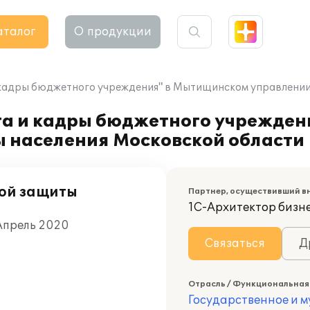
аталог
О продукции
 кадры бюджетного учреждения" в Мытищинском управлении
та и кадры бюджетного учрежде
 населения Московской области
ой защиты
Партнер, осуществивший в
1С-Архитектор бизн
Апрель 2020
Связаться
Д
Отрасль / Функциональная
Государственное и 