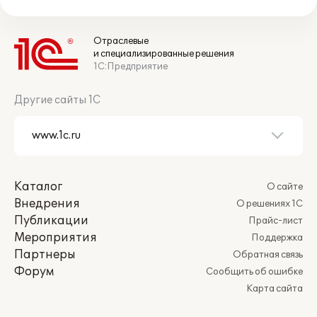
Отраслевые
и специализированные решения
1С:Предприятие
Другие сайты 1С
Каталог
О сайте
Внедрения
О решениях 1С
Публикации
Прайс-лист
Мероприятия
Поддержка
Партнеры
Обратная связь
Форум
Сообщить об ошибке
Карта сайта