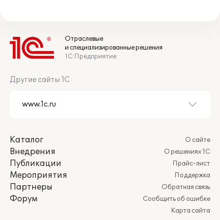
Отраслевые
и специализированные решения
1С:Предприятие
Другие сайты 1С
Каталог
О сайте
Внедрения
О решениях 1С
Публикации
Прайс-лист
Мероприятия
Поддержка
Партнеры
Обратная связь
Форум
Сообщить об ошибке
Карта сайта