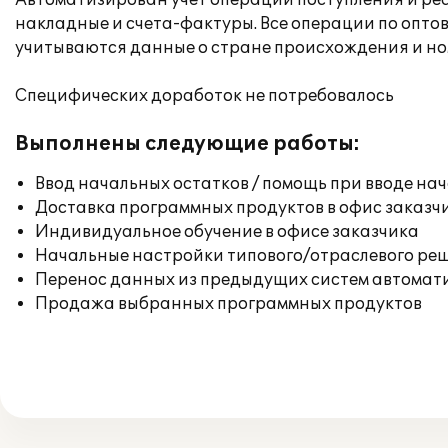
Автоматизирован учет операций поступления и реа
накладные и счета-фактуры. Все операции по опто
учитываются данные о стране происхождения и но
Специфических доработок не потребовалось
Выполнены следующие работы:
Ввод начальных остатков / помощь при вводе на
Доставка программных продуктов в офис заказч
Индивидуальное обучение в офисе заказчика
Начальные настройки типового/отраслевого реш
Перенос данных из предыдущих систем автомат
Продажа выбранных программных продуктов