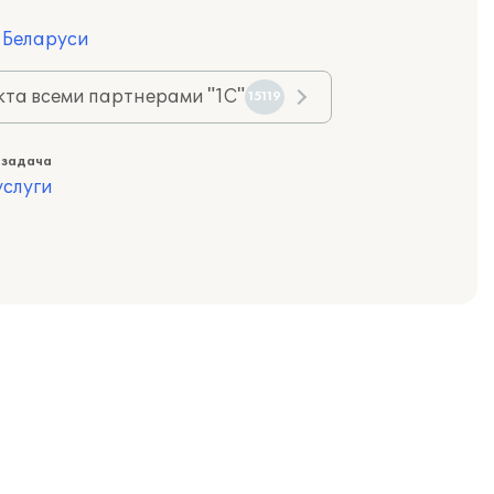
я Беларуси
та всеми партнерами "1С"
15119
 задача
слуги