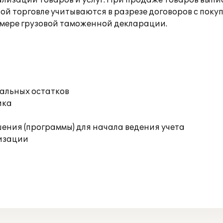
лизации товаров и услуг. При продаже товаров выпи
вой торговле учитываются в разрезе договоров с пок
мере грузовой таможенной декларации.
чальных остатков
ика
ения (программы) для начала ведения учета
изации