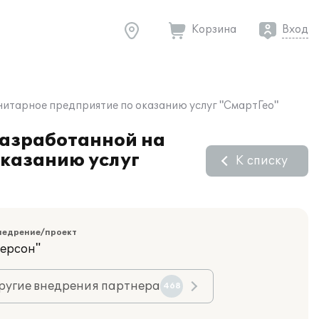
Корзина
Вход
нитарное предприятие по оказанию услуг "СмартГео"
разработанной на
оказанию услуг
К списку
недрение/проект
версон"
ругие внедрения партнера
468