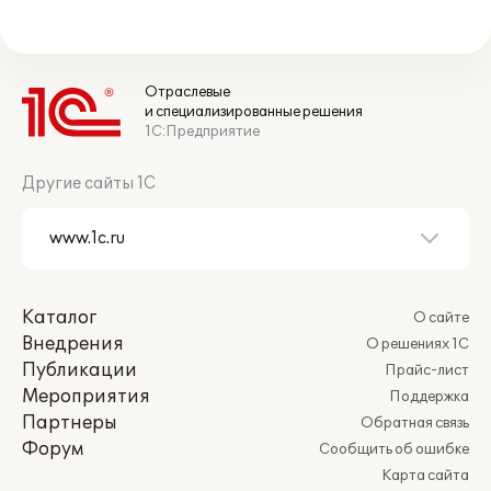
Отраслевые
и специализированные решения
1С:Предприятие
Другие сайты 1С
Каталог
О сайте
Внедрения
О решениях 1С
Публикации
Прайс-лист
Мероприятия
Поддержка
Партнеры
Обратная связь
Форум
Сообщить об ошибке
Карта сайта