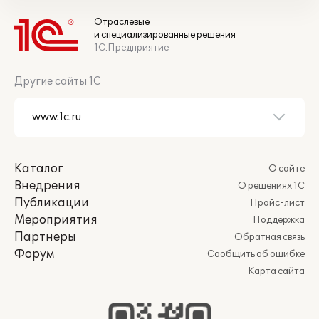
Отраслевые
и специализированные решения
1С:Предприятие
Другие сайты 1С
Каталог
О сайте
Внедрения
О решениях 1С
Публикации
Прайс-лист
Мероприятия
Поддержка
Партнеры
Обратная связь
Форум
Сообщить об ошибке
Карта сайта