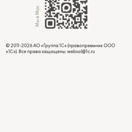
Мы в Max
© 2011-2026 АО «Группа 1С» (правопреемник ООО
«1С»). Все права защищены.
websol@1c.ru