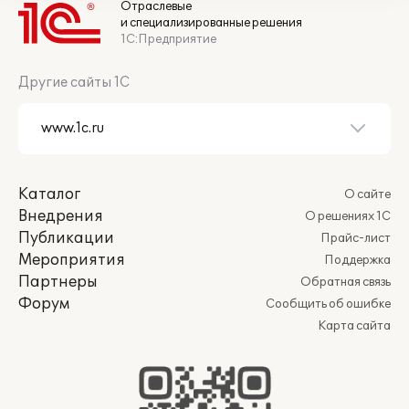
Отраслевые
и специализированные решения
1С:Предприятие
Другие сайты 1С
Каталог
О сайте
Внедрения
О решениях 1С
Публикации
Прайс-лист
Мероприятия
Поддержка
Партнеры
Обратная связь
Форум
Сообщить об ошибке
Карта сайта