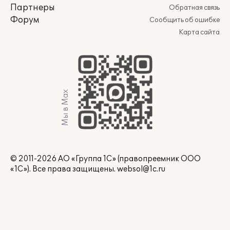
Партнеры
Обратная связь
Форум
Сообщить об ошибке
Карта сайта
Мы в Max
© 2011-2026 АО «Группа 1С» (правопреемник ООО
«1С»). Все права защищены.
websol@1c.ru