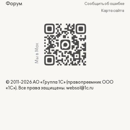
Форум
Сообщить об ошибке
Карта сайта
Мы в Max
© 2011-2026 АО «Группа 1С» (правопреемник ООО
«1С»). Все права защищены.
websol@1c.ru