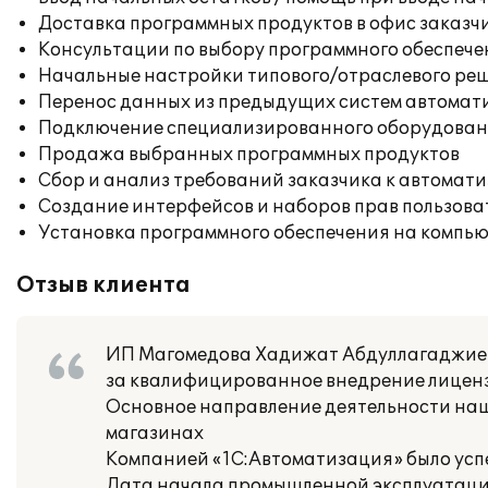
Доставка программных продуктов в офис заказч
Консультации по выбору программного обеспече
Начальные настройки типового/отраслевого реш
Перенос данных из предыдущих систем автомат
Подключение специализированного оборудовани
Продажа выбранных программных продуктов
Сбор и анализ требований заказчика к автомат
Создание интерфейсов и наборов прав пользова
Установка программного обеспечения на компь
Отзыв клиента
ИП Магомедова Хадижат Абдуллагаджиев
за квалифицированное внедрение лиценз
Основное направление деятельности наш
магазинах
Компанией «1С:Автоматизация» было усп
Дата начала промышленной эксплуатации: 