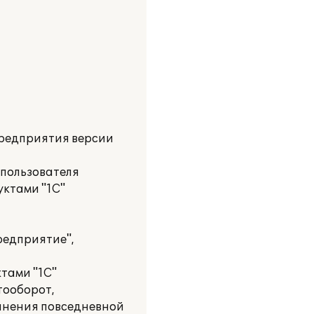
Предприятия версии
 пользователя
уктами "1С"
редприятие",
тами "1С"
тооборот,
олнения повседневной