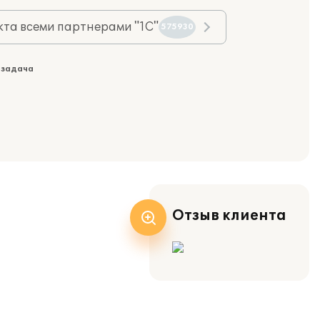
та всеми партнерами "1С"
575930
 задача
Отзыв клиента