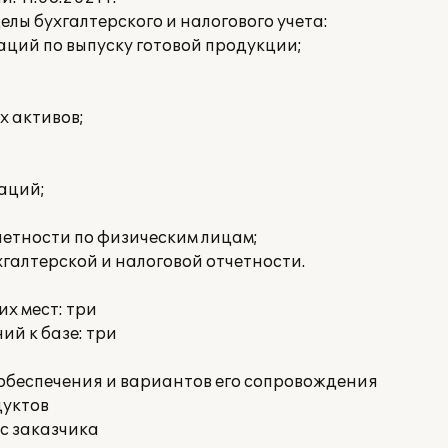
ы бухгалтерского и налогового учета:
ций по выпуску готовой продукции;
х активов;
аций;
етности по физическим лицам;
галтерской и налоговой отчетности.
х мест: три
й к базе: три
обеспечения и вариантов его сопровождения
дуктов
с заказчика