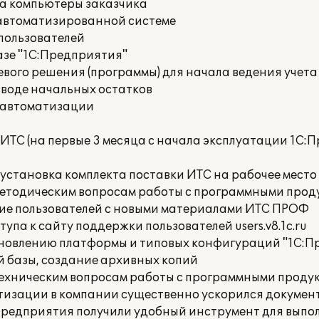
на компьютеры заказчика
 автоматизированной системе
пользователей
азе "1С:Предприятия"
вого решения (программы) для начала ведения учета
вводе начальных остатков
 автоматизации
ИТС (на первые 3 месяца с начала эксплуатации 1С:
 установка комплекта поставки ИТС на рабочее место
методическим вопросам работы с программными прод
ие пользователей с новыми материалами ИТС ПРОФ
упа к сайту поддержки пользователей users.v8.1c.ru
бновлению платформы и типовых конфигураций "1С:П
 базы, создание архивных копий
техническим вопросам работы с программными продук
тизации в компании существенно ускорился докумен
 предприятия получили удобный инструмент для вып