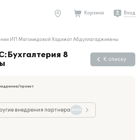
Корзина
Вход
омпании ИП Магомедовой Хадижат Абдуллагаджиевны
1C:Бухгалтерия 8
К списку
ны
недрение/проект
ругие внедрения партнера
4693