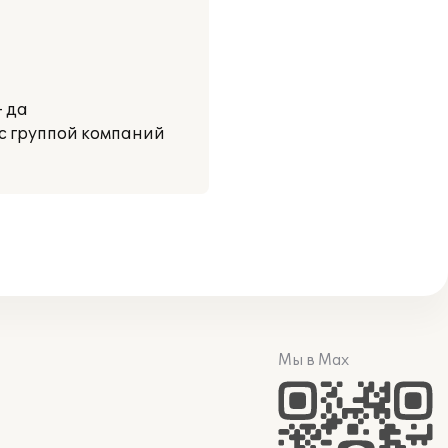
- да
с группой компаний
Мы в Max