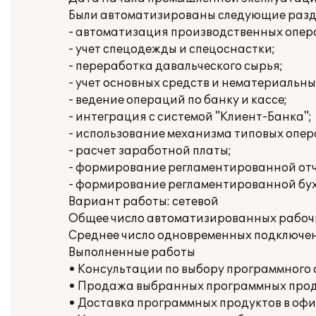
Были автоматизированы следующие раздел
- автоматизация производственных опера
- учет спецодежды и спецоснастки;
- переработка давальческого сырья;
- учет основных средств и нематериальны
- ведение операций по банку и кассе;
- интеграция с системой "Клиент-Банка";
- использование механизма типовых опер
- расчет заработной платы;
- формирование регламентированной отч
- формирование регламентированной бух
Вариант работы: сетевой
Общее число автоматизированных рабочи
Среднее число одновременных подключени
Выполненные работы
• Консультации по выбору программного 
• Продажа выбранных программных про
• Доставка программных продуктов в офи