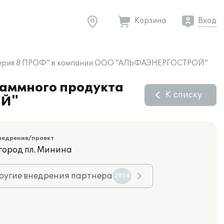
Корзина
Вход
галтерия 8 ПРОФ" в компании ООО "АЛЬФАЭНЕРГОСТРОЙ"
раммного продукта
К списку
ОЙ"
недрение/проект
город пл. Минина
ругие внедрения партнера
2934