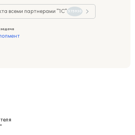
та всеми партнерами "1С"
575930
 задача
лопмент
ателя
"