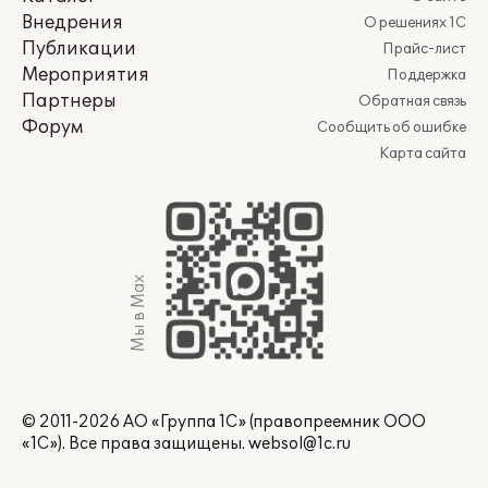
Внедрения
О решениях 1С
Публикации
Прайс-лист
Мероприятия
Поддержка
Партнеры
Обратная связь
Форум
Сообщить об ошибке
Карта сайта
Мы в Max
© 2011-2026 АО «Группа 1С» (правопреемник ООО
«1С»). Все права защищены.
websol@1c.ru