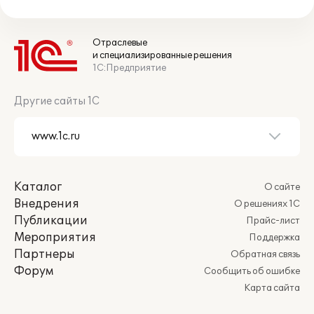
Отраслевые
и специализированные решения
1С:Предприятие
Другие сайты 1С
Каталог
О сайте
Внедрения
О решениях 1С
Публикации
Прайс-лист
Мероприятия
Поддержка
Партнеры
Обратная связь
Форум
Сообщить об ошибке
Карта сайта