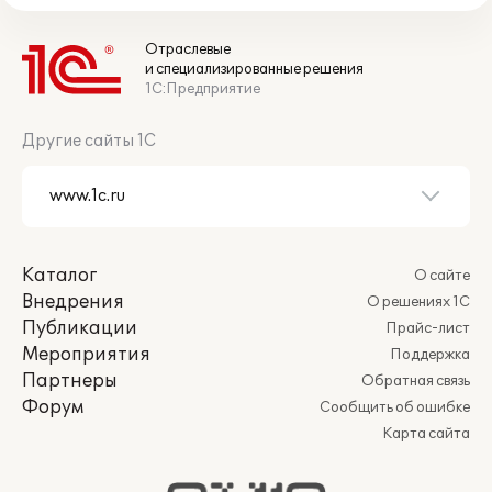
Отраслевые
и специализированные решения
1С:Предприятие
Другие сайты 1С
Каталог
О сайте
Внедрения
О решениях 1С
Публикации
Прайс-лист
Мероприятия
Поддержка
Партнеры
Обратная связь
Форум
Сообщить об ошибке
Карта сайта