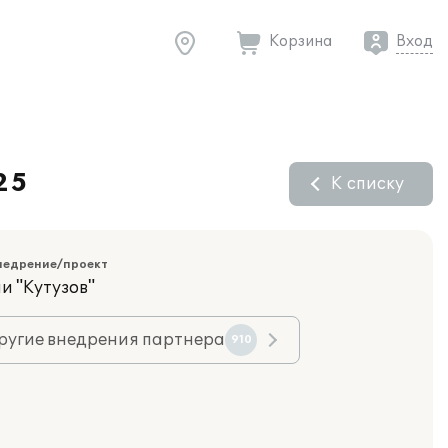
Корзина
Вход
25
К списку
недрение/проект
и "Кутузов"
ругие внедрения партнера
910