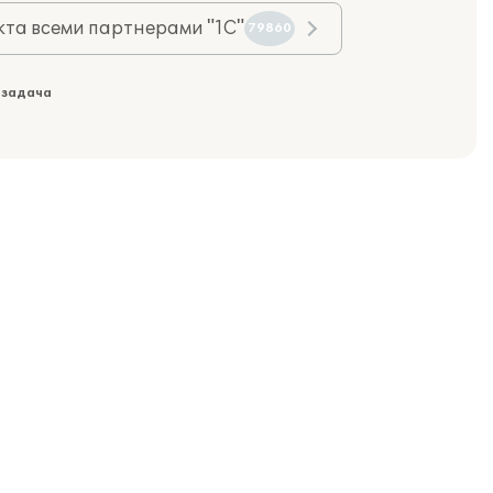
та всеми партнерами "1С"
79860
 задача