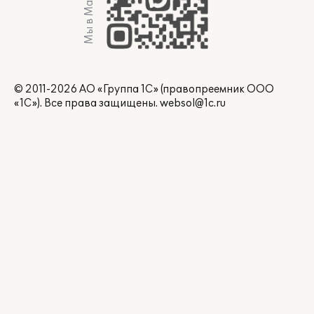
Мы в Max
© 2011-2026 АО «Группа 1С» (правопреемник ООО
«1С»). Все права защищены.
websol@1c.ru