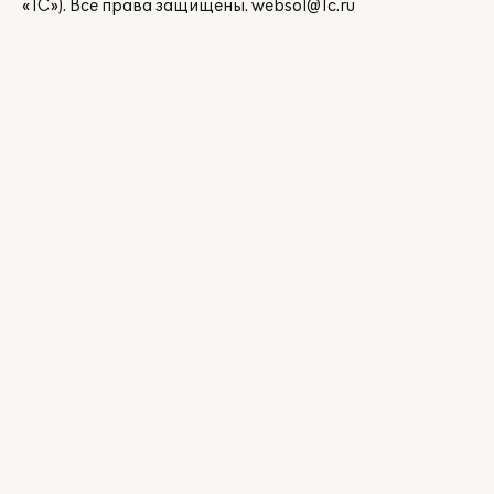
«1С»). Все права защищены.
websol@1c.ru