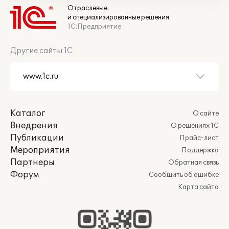
Отраслевые
и специализированные решения
1С:Предприятие
Другие сайты 1С
Каталог
О сайте
Внедрения
О решениях 1С
Публикации
Прайс-лист
Мероприятия
Поддержка
Партнеры
Обратная связь
Форум
Сообщить об ошибке
Карта сайта