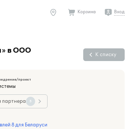
Корзина
Вход
и» в ООО
К списку
недрение/проект
истемы
я партнера
5
влей 8 для Беларуси