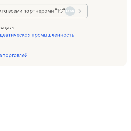
та всеми партнерами "1С"
1580
 задача
цевтическая промышленность
е торговлей