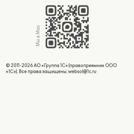
Мы в Max
© 2011-2026 АО «Группа 1С» (правопреемник ООО
«1С»). Все права защищены.
websol@1c.ru