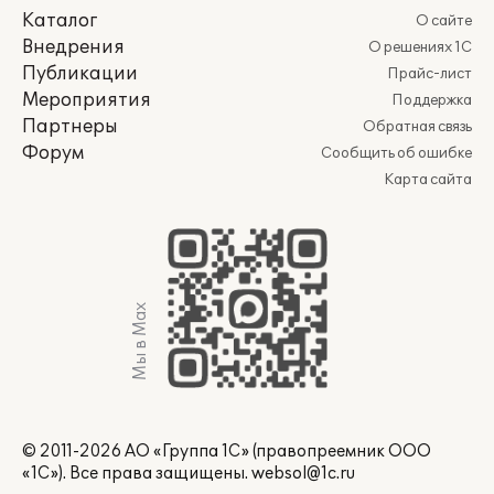
Каталог
О сайте
Внедрения
О решениях 1С
Публикации
Прайс-лист
Мероприятия
Поддержка
Партнеры
Обратная связь
Форум
Сообщить об ошибке
Карта сайта
Мы в Max
© 2011-2026 АО «Группа 1С» (правопреемник ООО
«1С»). Все права защищены.
websol@1c.ru