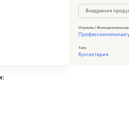
Внедрения продук
Отрасль / Функциональная
Профессиональные у
Теги
бухгалтерия
и: