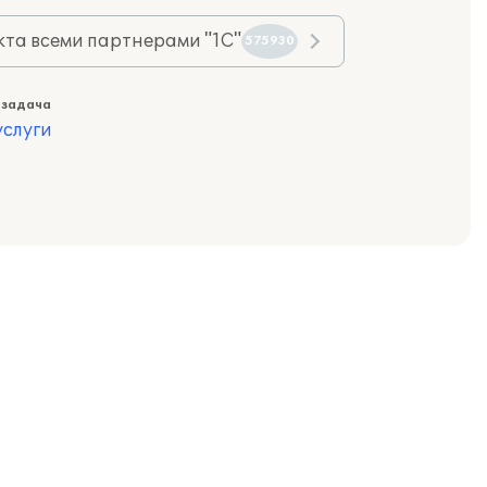
та всеми партнерами "1С"
575930
 задача
слуги