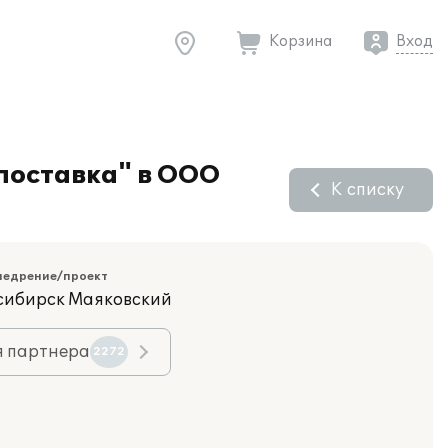
Корзина
Вход
поставка" в ООО
К списку
недрение/проект
осибирск Маяковский
я партнера
2272