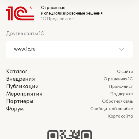
Отраслевые
и специализированные решения
1С:Предприятие
Другие сайты 1С
Каталог
О сайте
Внедрения
О решениях 1С
Публикации
Прайс-лист
Мероприятия
Поддержка
Партнеры
Обратная связь
Форум
Сообщить об ошибке
Карта сайта