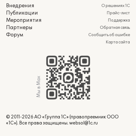
Внедрения
О решениях 1С
Публикации
Прайс-лист
Мероприятия
Поддержка
Партнеры
Обратная связь
Форум
Сообщить об ошибке
Карта сайта
Мы в Max
© 2011-2026 АО «Группа 1С» (правопреемник ООО
«1С»). Все права защищены.
websol@1c.ru