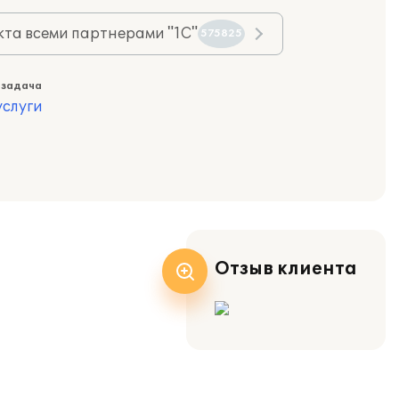
та всеми партнерами "1С"
575825
 задача
слуги
Отзыв клиента