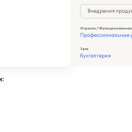
Внедрения продук
Отрасль / Функциональная
Профессиональные у
Теги
бухгалтерия
и: