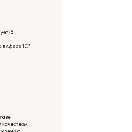
ует) 5
 в сфере 1С?
таве
 качеством.
вождению