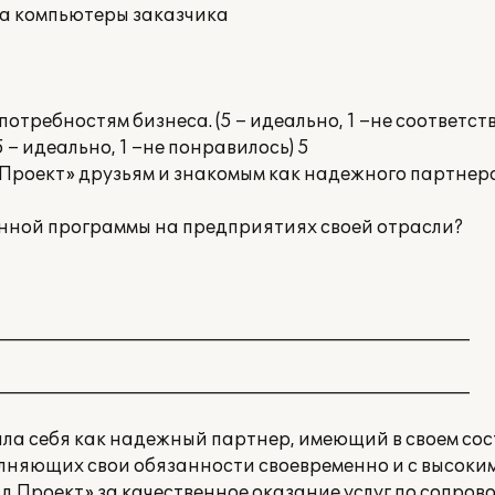
на компьютеры заказчика
требностям бизнеса. (5 – идеально, 1 –не соответств
5 – идеально, 1 –не понравилось) 5
Проект» друзьям и знакомым как надежного партнера
анной программы на предприятиях своей отрасли?
______________________________________________________
______________________________________________________
ла себя как надежный партнер, имеющий в своем сос
няющих свои обязанности своевременно и с высоким
 Проект» за качественное оказание услуг по сопро