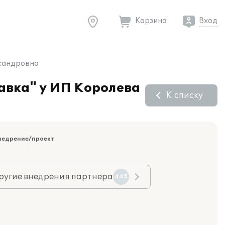
Корзина
Вход
ксандровна
тавка" у ИП Королева
К списку
недрение/проект
ругие внедрения партнера
445