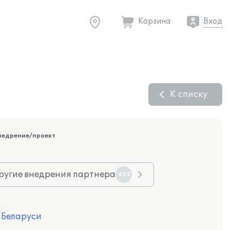
Корзина
Вход
К списку
недрение/проект
ругие внедрения партнера
453
я Беларуси