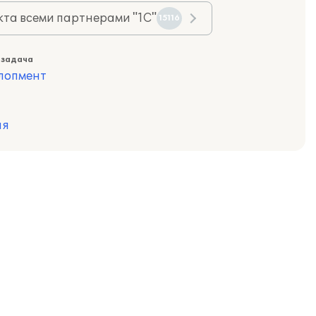
та всеми партнерами "1С"
15116
 задача
лопмент
ия