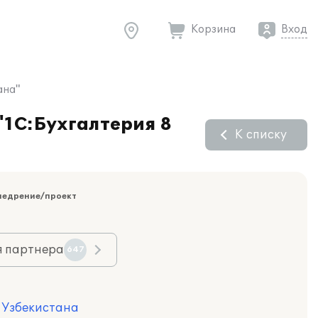
Корзина
Вход
ана"
"1С:Бухгалтерия 8
К списку
недрение/проект
я партнера
647
я Узбекистана