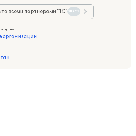
та всеми партнерами "1С"
18223
 задача
е организации
стан