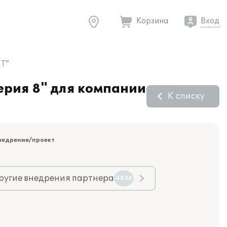
Корзина
Вход
НТ"
ерия 8" для компании
К списку
недрение/проект
ругие внедрения партнера
4836