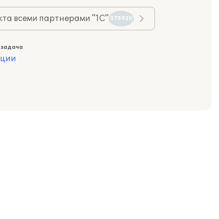
та всеми партнерами "1С"
575930
 задача
ации