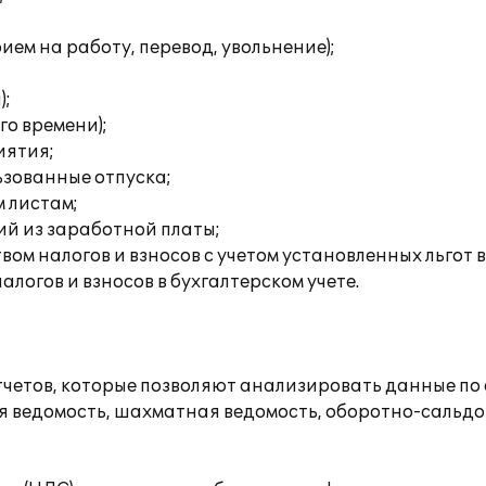
ем на работу, перевод, увольнение);
);
го времени);
иятия;
ьзованные отпуска;
 листам;
ий из заработной платы;
ом налогов и взносов с учетом установленных льгот 
логов и взносов в бухгалтерском учете.
етов, которые позволяют анализировать данные по о
я ведомость, шахматная ведомость, оборотно-сальдов