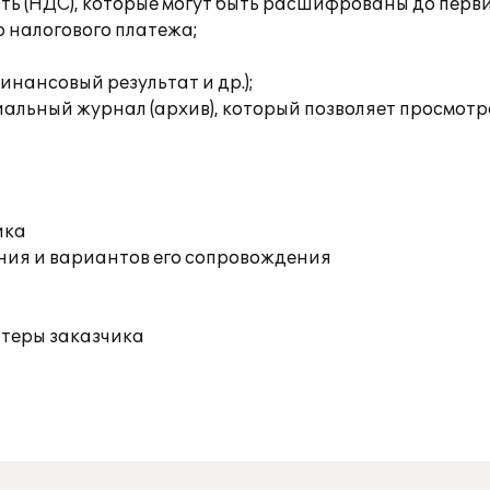
сть (НДС), которые могут быть расшифрованы до перв
о налогового платежа;
инансовый результат и др.);
льный журнал (архив), который позволяет просмотрет
ика
ния и вариантов его сопровождения
ютеры заказчика