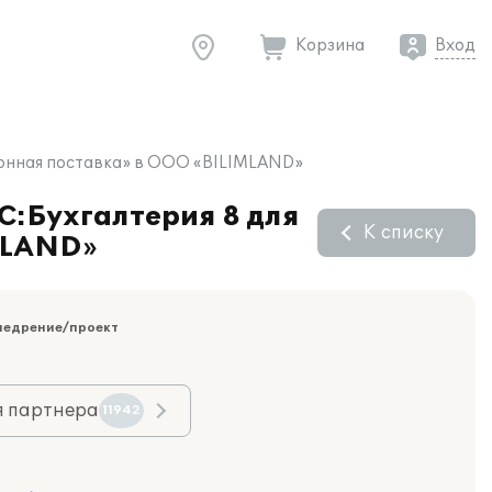
Корзина
Вход
тронная поставка» в ООО «BILIMLAND»
С:Бухгалтерия 8 для
К списку
MLAND»
недрение/проект
я партнера
11942