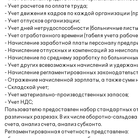
- Учет расчетов по оплате труда;
- Учет движения кадров по каждой организации (при
- Учет отпусков организации;
- Учет дней нетрудоспособности (больничные листы
- Учет отработанного времени (табеля учета рабоче
- Начисление заработной платы персоналу предпр
- Начисление отпускных и компенсаций за неиспол
- Начисление по среднему заработку по больничным
- Учет других всевозможных начислений и удержан
- Начисление регламентированных законодательств
- Отражение начисленной зарплаты, а также сумм на
- Складской учет;
- Учет материально-производственных запасов;
- Учет НДС;
Пользователю предоставлен набор стандартных отч
различных разрезах. В их числе оборотно-сальдова
счета, анализ счета, анализ субконто.
Регламентированная отчетность представлена: