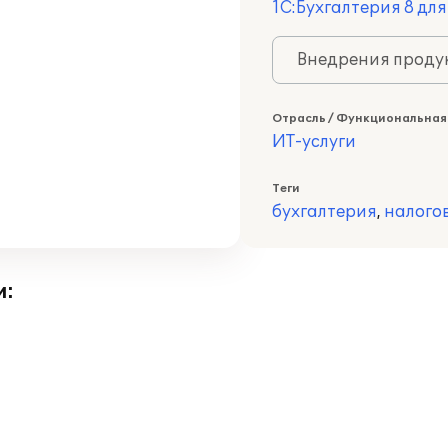
1С:Бухгалтерия 8 дл
Внедрения продук
Отрасль / Функциональная
ИТ-услуги
Теги
бухгалтерия
,
налого
и: