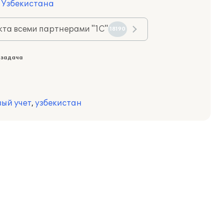
я Узбекистана
та всеми партнерами "1С"
18190
 задача
вый учет
,
узбекистан