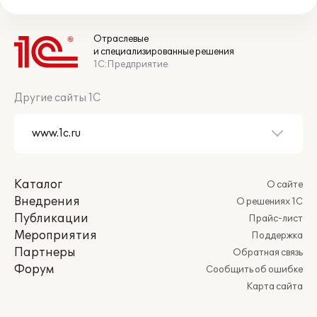
Отраслевые
и специализированные решения
1С:Предприятие
Другие сайты 1С
Каталог
О сайте
Внедрения
О решениях 1С
Публикации
Прайс-лист
Мероприятия
Поддержка
Партнеры
Обратная связь
Форум
Сообщить об ошибке
Карта сайта