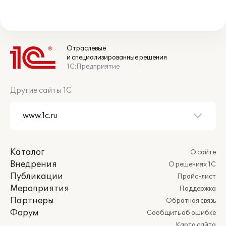
Отраслевые
и специализированные решения
1С:Предприятие
Другие сайты 1С
Каталог
О сайте
Внедрения
О решениях 1С
Публикации
Прайс-лист
Мероприятия
Поддержка
Партнеры
Обратная связь
Форум
Сообщить об ошибке
Карта сайта