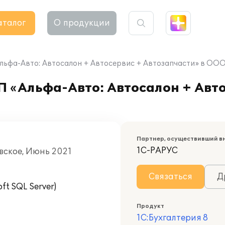
аталог
О продукции
Альфа-Авто: Автосалон + Автосервис + Автозапчасти» в ОО
П «Альфа-Авто: Автосалон + Авт
Партнер, осуществивший в
1С-РАРУС
вское, Июнь 2021
Связаться
Д
t SQL Server)
Продукт
1С:Бухгалтерия 8