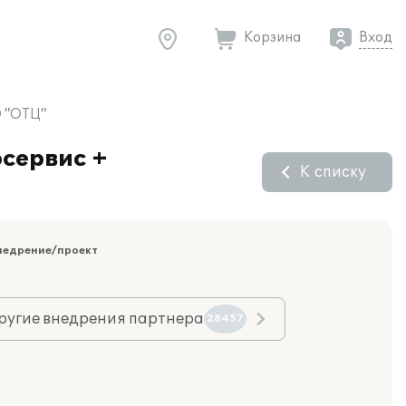
Корзина
Вход
О "ОТЦ"
осервис +
К списку
недрение/проект
ругие внедрения партнера
28457