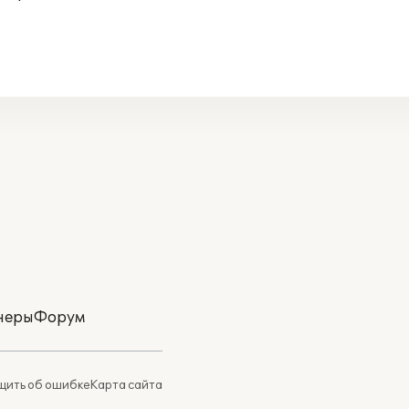
неры
Форум
ить об ошибке
Карта сайта