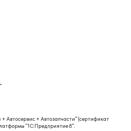
"
 + Автосервис + Автозапчасти" (сертификат
платформы "1С:Предприятие 8".