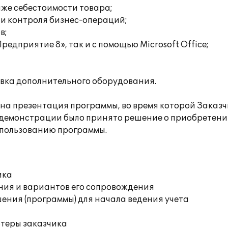
же себестоимости товара;
 и контроля бизнес-операций;
в;
редприятие 8», так и с помощью Microsoft Office;
вка дополнительного оборудования.
а презентация программы, во время которой Заказч
 демонстрации было принято решение о приобретени
спользованию программы.
ика
ния и вариантов его сопровождения
ения (программы) для начала ведения учета
ютеры заказчика