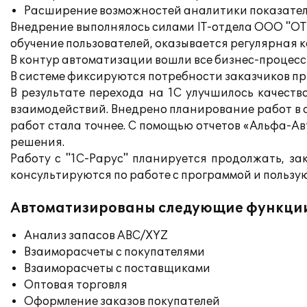
Расширение возможностей аналитики показате
Внедрение выполнялось силами IT-отдела ООО "ОТ
обучение пользователей, оказывается регулярная 
В контур автоматизации вошли все бизнес-процесс
В системе фиксируются потребности заказчиков п
В результате перехода на 1С улучшилось качест
взаимодействий. Внедрено планирование работ в а
работ стала точнее. С помощью отчетов «Альфа-А
решения.
Работу с "1С-Рарус" планируется продолжать, з
консультируются по работе с программой и пользу
Автоматизированы следующие функци
Анализ запасов ABC/XYZ
Взаиморасчеты с покупателями
Взаиморасчеты с поставщиками
Оптовая торговля
Оформление заказов покупателей