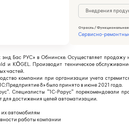
Внедрения продук
Отрасль / Функциональная
Сервисно-ремонтны
нд Бас РУС» в Обнинске. Осуществляет продажу 
ld и KÖGEL. Производит техническое обслуживани
ых частей.
водство компании при организации учета стремитс
С:Предприятие 8» было принято в июне 2021 года.
рус". Специалисты "1С-Рарус" порекомендовали п
ит для достижения целей автоматизации.
 их автомобилям
ивности работы компании