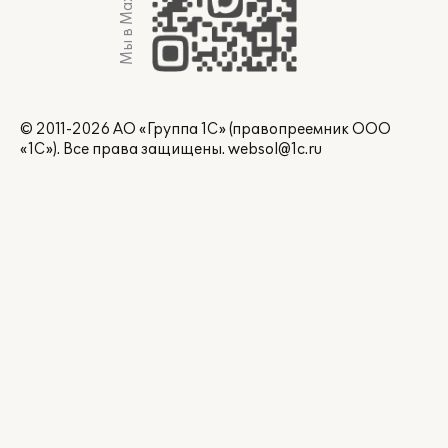
Мы в Max
© 2011-2026 АО «Группа 1С» (правопреемник ООО
«1С»). Все права защищены.
websol@1c.ru