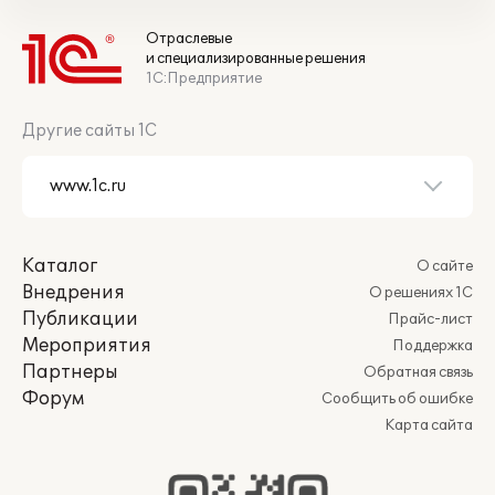
Отраслевые
и специализированные решения
1С:Предприятие
Другие сайты 1С
Каталог
О сайте
Внедрения
О решениях 1С
Публикации
Прайс-лист
Мероприятия
Поддержка
Партнеры
Обратная связь
Форум
Сообщить об ошибке
Карта сайта